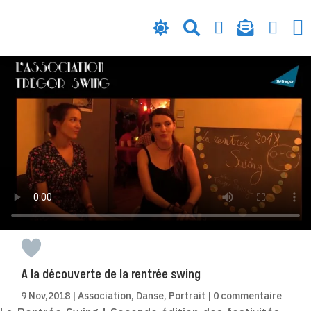






A la découverte de la rentrée swing
9 Nov,2018
|
Association
,
Danse
,
Portrait
|
0 commentaire