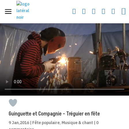
a






Guinguette et Compagnie – Tréguier en fête
9 Jan,2016
|
Fête populaire
,
Musique & chant
|
0