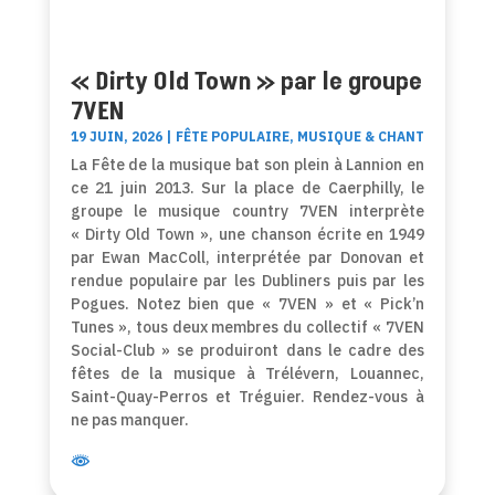
« Dirty Old Town » par le groupe
7VEN
19 JUIN, 2026
|
FÊTE POPULAIRE
,
MUSIQUE & CHANT
La Fête de la musique bat son plein à Lannion en
ce 21 juin 2013. Sur la place de Caerphilly, le
groupe le musique country 7VEN interprète
« Dirty Old Town », une chanson écrite en 1949
par Ewan MacColl, interprétée par Donovan et
rendue populaire par les Dubliners puis par les
Pogues. Notez bien que « 7VEN » et « Pick’n
Tunes », tous deux membres du collectif « 7VEN
Social-Club » se produiront dans le cadre des
fêtes de la musique à Trélévern, Louannec,
Saint-Quay-Perros et Tréguier. Rendez-vous à
ne pas manquer.