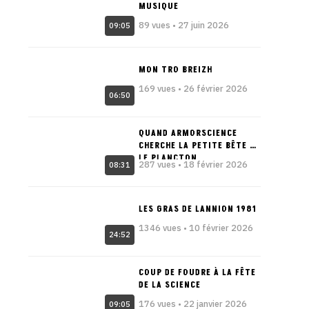
MUSIQUE
89 vues • 27 juin 2026
09:05
MON TRO BREIZH
169 vues • 26 février 2026
06:50
QUAND ARMORSCIENCE
CHERCHE LA PETITE BÊTE –
LE PLANCTON
287 vues • 18 février 2026
08:31
LES GRAS DE LANNION 1981
1346 vues • 10 février 2026
24:52
COUP DE FOUDRE À LA FÊTE
DE LA SCIENCE
176 vues • 22 janvier 2026
09:05