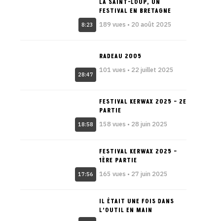
LA SAINT-LOUP, UN
FESTIVAL EN BRETAGNE
189 vues • 20 août 2025
8:23
RADEAU 2005
101 vues • 22 juillet 2025
28:47
FESTIVAL KERWAX 2025 – 2E
PARTIE
158 vues • 28 juin 2025
18:58
FESTIVAL KERWAX 2025 –
1ÈRE PARTIE
165 vues • 27 juin 2025
17:56
IL ÉTAIT UNE FOIS DANS
L’OUTIL EN MAIN