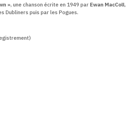
own »
, une chanson écrite en 1949 par
Ewan MacColl
,
s Dubliners puis par les Pogues.
registrement)