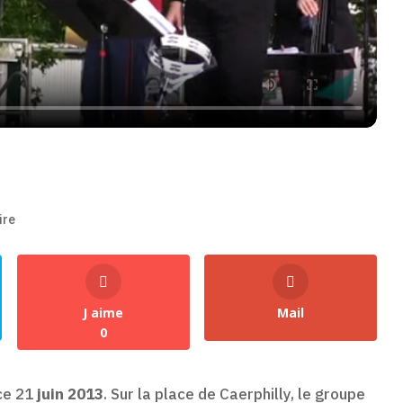
ire
J aime
Mail
0
ce 21
juin 2013
. Sur la place de Caerphilly, le groupe