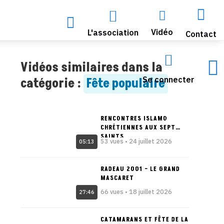




Vidéo
L'association
Contact


Vidéos similaires dans la
Se connecter
catégorie :
Fête populaire
RENCONTRES ISLAMO
CHRÉTIENNES AUX SEPT
SAINTS
53 vues • 24 juillet 2026
05:13
RADEAU 2001 – LE GRAND
MASCARET
66 vues • 18 juillet 2026
27:46
CATAMARANS ET FÊTE DE LA