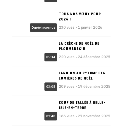
TOUS NOS VŒUX POUR
2026 !
230 vues • 1 janvier 2026
Durée inconnue
LA CRÈCHE DE NOËL DE
PLOUMANAC’H
220 vues • 24 décembre 2025
05:34
LANNION AU RYTHME DES
LUMIÈRES DE NOËL
209 vues • 19 décembre 2025
03:08
COUP DE BALLÉE À BELLE-
ISLE-EN-TERRE
166 vues • 27 novembre 2025
07:40