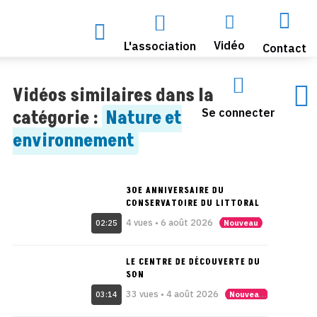




Vidéo
L'association
Contact


Vidéos similaires dans la
Se connecter
catégorie :
Nature et
environnement
30E ANNIVERSAIRE DU
CONSERVATOIRE DU LITTORAL
4 vues • 6 août 2026
Nouveau
02:25
LE CENTRE DE DÉCOUVERTE DU
SON
33 vues • 4 août 2026
Nouveau
03:14