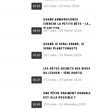
163 vues • 19 mars 2026
07:53
QUAND ARMORSCIENCE
CHERCHE LA PETITE BÊTE – LE
PLANCTON
287 vues • 18 février 2026
08:31
QUAND JE SERAI GRAND, JE
SERAI PLANCTONAUTE
167 vues • 16 février 2026
07:57
LES HÔTES SECRETS DES RIVES
DU LÉGUER – 1ÈRE PARTIE
372 vues • 27 janvier 2026
05:27
UNE PÊCHE VRAIMENT DURABLE
EST-ELLE POSSIBLE ?
250 vues • 15 décembre 2025
03:09