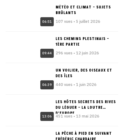
MÉTÉO ET CLIMAT – SUJETS
BRÛLANTS
107 vues • 5 juillet 2026
06:51
LES CHEMINS PLESTINAIS –
1ÈRE PARTIE
296 vues • 12 juin 2026
09:44
UN VOILIER, DES OISEAUX ET
DES ÎLES
440 vues • 1 juin 2026
06:39
LES HÔTES SECRETS DES RIVES
DU LÉGUER – LA LOUTRE
D’EUROPE
451 vues • 13 mai 2026
13:06
LA PÊCHE À PIED EN SUIVANT
FRÉDÉRIC CHARDAIRE