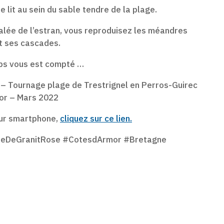
e lit au sein du sable tendre de la plage.
salée de l’estran, vous reproduisez les méandres
et ses cascades.
mps vous est compté …
 – Tournage plage de Trestrignel en Perros-Guirec
or – Mars 2022
 sur smartphone,
cliquez sur ce lien.
oteDeGranitRose #CotesdArmor #Bretagne