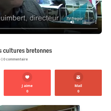
es cultures bretonnes
e
|
0 commentaire
J aime
Mail
0
0