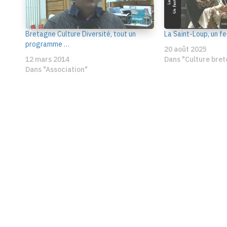
Bretagne Culture Diversité, tout un
La Saint-Loup, un f
programme …
20 août 2025
12 mars 2014
Dans "Culture bret
Dans "Association"