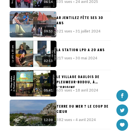
335 vues • 24 avril 2025
06:14
AR JENTILEZ FÊTE SES 30
ANS
321 vues • 31 juillet 2024
09:53
LA STATION LPO A 20 ANS
217 vues • 30 mai 2024
02:13
LE VILLAGE GAULOIS DE
PLEUMEUR-BODOU, À
L’ORIGINE
635 vues • 18 avril 2024
05:41
TERRE OU MER ? LE COUP DE
CŒUR
382 vues • 4 avril 2024
12:30