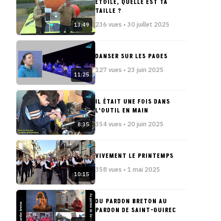
ÉTOILE, QUELLE EST TA
TAILLE ?
236 vues • 30 juillet 2025
13:49
DANSER SUR LES PAGES
127 vues • 23 juin 2025
11:25
IL ÉTAIT UNE FOIS DANS
L’OUTIL EN MAIN
354 vues • 20 juin 2025
8:35
VIVEMENT LE PRINTEMPS
358 vues • 1 mai 2025
10:15
DU PARDON BRETON AU
PARDON DE SAINT-GUIREC