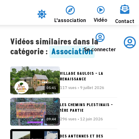




Vidéo
L'association
Contact


Vidéos similaires dans la
Se connecter
catégorie :
Association
VILLAGE GAULOIS – LA
RENAISSANCE
117 vues • 9 juillet 2026
05:41
LES CHEMINS PLESTINAIS –
1ÈRE PARTIE
296 vues • 12 juin 2026
09:44
DES ANTENNES ET DES