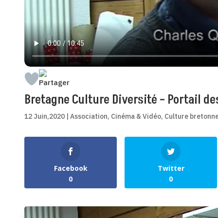
Bretagne Culture Diversité – Portail d
12 Juin,2020
|
Association
,
Cinéma & Vidéo
,
Culture bretonn
0
Shares
Facebook
Twitter
0
0