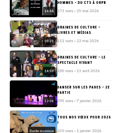
HOMMES – DU CTS À ORPB
173 vues • 25 mai 2026
14:45
GRAINES DE CULTURE –
LIVRES ET MÉDIAS
111 vues • 22 mai 2026
08:23
GRAINES DE CULTURE – LE
SPECTACLE VIVANT
180 vues • 13 avril 2026
14:59
DANSER SUR LES PAGES – 2E
PARTIE
295 vues • 7 janvier 2026
12:06
TOUS NOS VŒUX POUR 2026
!
230 vues • 1 janvier 2026
Durée inconnue