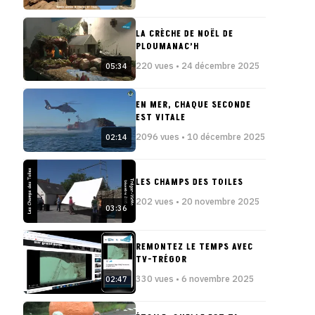
LA CRÈCHE DE NOËL DE
PLOUMANAC’H
220 vues • 24 décembre 2025
05:34
EN MER, CHAQUE SECONDE
EST VITALE
2096 vues • 10 décembre 2025
02:14
LES CHAMPS DES TOILES
202 vues • 20 novembre 2025
03:36
REMONTEZ LE TEMPS AVEC
TV-TRÉGOR
330 vues • 6 novembre 2025
02:47