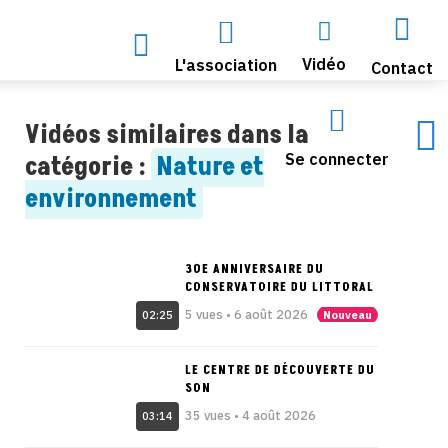




Vidéo
L'association
Contact


Vidéos similaires dans la
Se connecter
catégorie :
Nature et
environnement
30E ANNIVERSAIRE DU
CONSERVATOIRE DU LITTORAL
5 vues • 6 août 2026
Nouveau
02:25
LE CENTRE DE DÉCOUVERTE DU
SON
35 vues • 4 août 2026
03:14