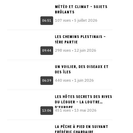
MÉTÉO ET CLIMAT – SUJETS
BRÛLANTS
107 vues • 5 juillet 2026
06:51
LES CHEMINS PLESTINAIS –
1ÈRE PARTIE
298 vues • 12 juin 2026
09:44
UN VOILIER, DES OISEAUX ET
DES ÎLES
440 vues • 1 juin 2026
06:39
LES HÔTES SECRETS DES RIVES
DU LÉGUER – LA LOUTRE
D’EUROPE
451 vues • 13 mai 2026
13:06
LA PÊCHE À PIED EN SUIVANT
FRÉDÉRIC CHARDAIRE