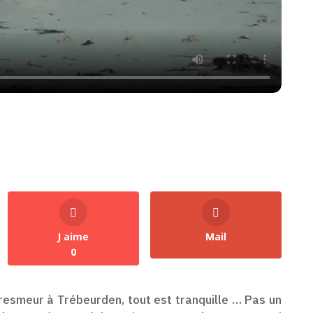
J aime
Mail
0
resmeur à Trébeurden, tout est tranquille … Pas un