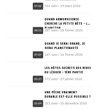
163 vues • 19 mars 2026
07:53
QUAND ARMORSCIENCE
CHERCHE LA PETITE BÊTE – LE
PLANCTON
287 vues • 18 février 2026
08:31
QUAND JE SERAI GRAND, JE
SERAI PLANCTONAUTE
167 vues • 16 février 2026
07:57
LES HÔTES SECRETS DES RIVES
DU LÉGUER – 1ÈRE PARTIE
372 vues • 27 janvier 2026
05:27
UNE PÊCHE VRAIMENT
DURABLE EST-ELLE POSSIBLE ?
251 vues • 15 décembre 2025
03:09