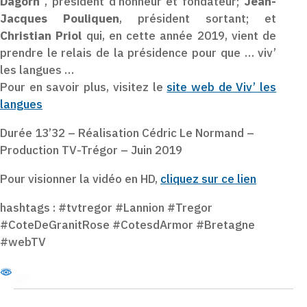
Dagorn
, président d’honneur et fondateur;
Jean-
Jacques Pouliquen
, président sortant; et
Christian Priol
qui, en cette année 2019, vient de
prendre le relais de la présidence pour que … viv’
les langues …
Pour en savoir plus, visitez le
site web de Viv’ les
langues
Durée 13’32 – Réalisation Cédric Le Normand –
Production TV-Trégor – Juin 2019
Pour visionner la vidéo en HD,
cliquez sur ce lien
hashtags : #tvtregor #Lannion #Tregor
#CoteDeGranitRose #CotesdArmor #Bretagne
#webTV