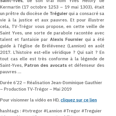
Saint-Yves
, de son vrai nom Yves Hélory de
Kermartin (17 octobre 1253 – 19 mai 1303), était
un prêtre du diocèse de
Tréguier
qui a consacré sa
vie à la justice et aux pauvres. Et pour illustrer
cela, TV-Trégor vous propose, en cette veille de
Saint Yves, une sorte de parabole racontée avec
talent et fantaisie par
Alexis Fournier
qui a été
guide à l’église de Brélévenez (Lannion) en août
2017. L’histoire est-elle véridique ? Qui sait ? En
tout cas elle est très conforme à la légende de
Saint-Yves,
Patron des avocats
et défenseur des
pauvres …
Durée 6’22 – Réalisation Jean-Dominique Gauthier
– Production TV-Trégor – Mai 2019
Pour visionner la vidéo en HD,
cliquez sur ce lien
hashtags : #tvtregor #Lannion #Tregor #Treguier