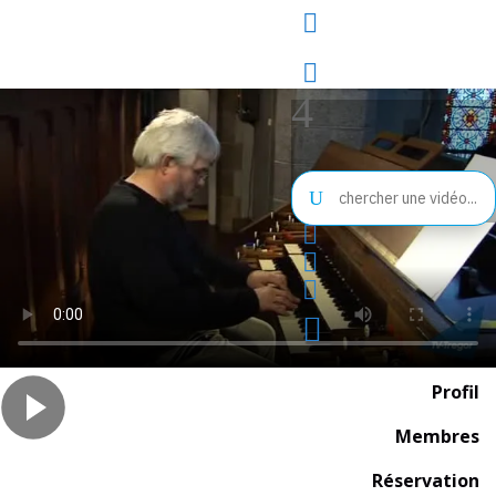


4
4
Rechercher
U
:




Profil
Membres
Réservation