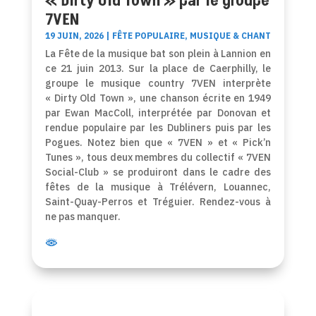
« Dirty Old Town » par le groupe
7VEN
19 JUIN, 2026
|
FÊTE POPULAIRE
,
MUSIQUE & CHANT
La Fête de la musique bat son plein à Lannion en
ce 21 juin 2013. Sur la place de Caerphilly, le
groupe le musique country 7VEN interprète
« Dirty Old Town », une chanson écrite en 1949
par Ewan MacColl, interprétée par Donovan et
rendue populaire par les Dubliners puis par les
Pogues. Notez bien que « 7VEN » et « Pick’n
Tunes », tous deux membres du collectif « 7VEN
Social-Club » se produiront dans le cadre des
fêtes de la musique à Trélévern, Louannec,
Saint-Quay-Perros et Tréguier. Rendez-vous à
ne pas manquer.