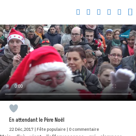






En attendant le Père Noël
22 Déc,2017
|
Fête populaire
|
0 commentaire