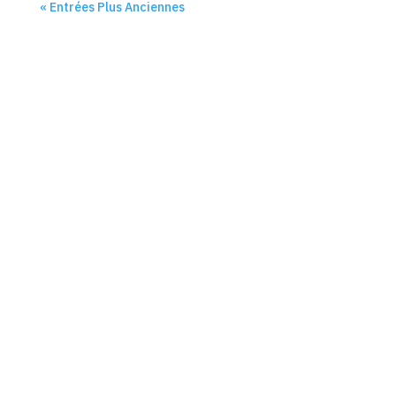
« Entrées Plus Anciennes
La Web TV de l'ouest des Cotes d'Armor
SkinWeb Kornog Aodou an Arvor