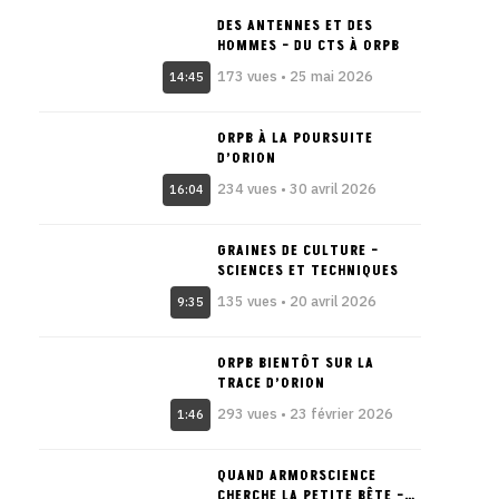
DES ANTENNES ET DES
HOMMES – DU CTS À ORPB
173 vues • 25 mai 2026
14:45
ORPB À LA POURSUITE
D’ORION
234 vues • 30 avril 2026
16:04
GRAINES DE CULTURE –
SCIENCES ET TECHNIQUES
135 vues • 20 avril 2026
9:35
ORPB BIENTÔT SUR LA
TRACE D’ORION
293 vues • 23 février 2026
1:46
QUAND ARMORSCIENCE
CHERCHE LA PETITE BÊTE –