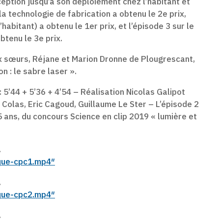
ception jusqu’à son déploiement chez l’habitant et
la technologie de fabrication a obtenu le 2e prix,
habitant) a obtenu le 1er prix, et l’épisode 3 sur le
tenu le 3e prix.
ux sœurs, Réjane et Marion Dronne de Plougrescant,
n : le sabre laser ».
 5’44 + 5’36 + 4’54 – Réalisation Nicolas Galipot
Colas, Eric Cagoud, Guillaume Le Ster – L’épisode 2
5 ans, du concours Science en clip 2019 « lumière et
.
ique-cpc1.mp4″
.
ique-cpc2.mp4″
.