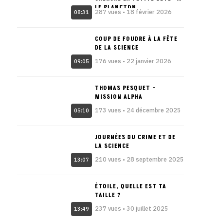
LE PLANCTON
287 vues • 18 février 2026
08:31
COUP DE FOUDRE À LA FÊTE
DE LA SCIENCE
176 vues • 22 janvier 2026
09:05
THOMAS PESQUET –
MISSION ALPHA
173 vues • 24 décembre 2025
05:10
JOURNÉES DU CRIME ET DE
LA SCIENCE
210 vues • 28 septembre 2025
13:07
ÉTOILE, QUELLE EST TA
TAILLE ?
237 vues • 30 juillet 2025
13:49