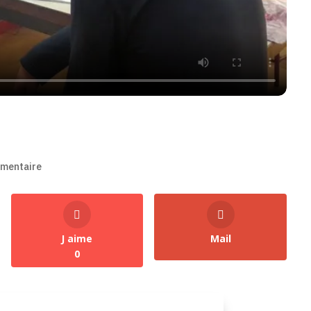
mentaire
J aime
Mail
0