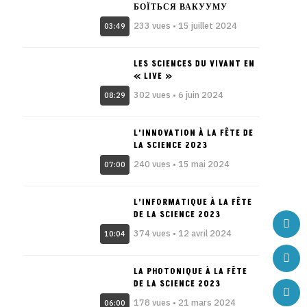
БОЇТЬСЯ ВАКУУМУ
233 vues • 15 juillet 2024
03:49
LES SCIENCES DU VIVANT EN
« LIVE »
302 vues • 6 juin 2024
08:29
L’INNOVATION À LA FÊTE DE
LA SCIENCE 2023
240 vues • 15 mai 2024
07:00
L’INFORMATIQUE À LA FÊTE
DE LA SCIENCE 2023
374 vues • 12 avril 2024
10:04
LA PHOTONIQUE À LA FÊTE
DE LA SCIENCE 2023
178 vues • 21 mars 2024
06:00