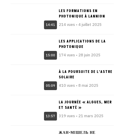
LES FORMATIONS EN
PHOTONIQUE À LANNION
214 vues • 4 juillet 2025
14:41
LES APPLICATIONS DE LA
PHOTONIQUE
174 vues • 28 juin 2025
15:00
À LA POURSUITE DE L’ASTRE
SOLAIRE
410 vues • 8 mai 2025
05:09
LA JOURNÉE « ALGUES, MER
ET SANTÉ »
319 vues • 21 mars 2025
13:57
ЖАН-МІШЕЛЬ НЕ