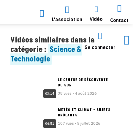




Vidéo
L'association
Contact


Vidéos similaires dans la
Se connecter
catégorie :
Science &
Technologie
LE CENTRE DE DÉCOUVERTE
DU SON
38 vues • 4 août 2026
03:14
MÉTÉO ET CLIMAT – SUJETS
BRÛLANTS
107 vues • 5 juillet 2026
06:51