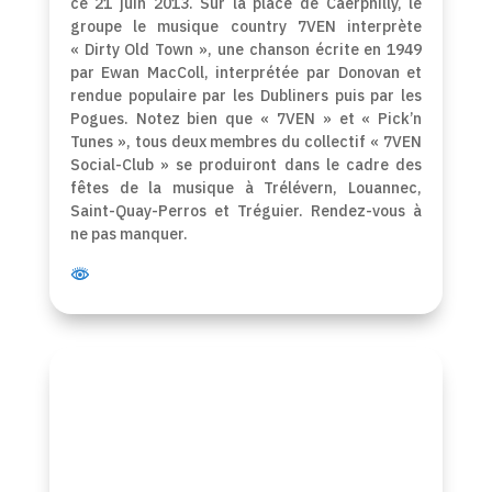
ce 21 juin 2013. Sur la place de Caerphilly, le
groupe le musique country 7VEN interprète
« Dirty Old Town », une chanson écrite en 1949
par Ewan MacColl, interprétée par Donovan et
rendue populaire par les Dubliners puis par les
Pogues. Notez bien que « 7VEN » et « Pick’n
Tunes », tous deux membres du collectif « 7VEN
Social-Club » se produiront dans le cadre des
fêtes de la musique à Trélévern, Louannec,
Saint-Quay-Perros et Tréguier. Rendez-vous à
ne pas manquer.