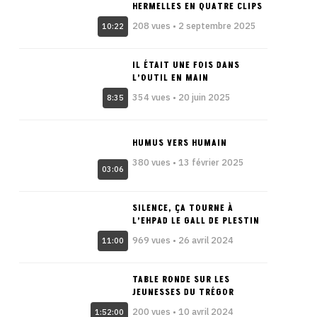
HERMELLES EN QUATRE CLIPS
208 vues • 2 septembre 2025
10:22
IL ÉTAIT UNE FOIS DANS
L’OUTIL EN MAIN
354 vues • 20 juin 2025
8:35
HUMUS VERS HUMAIN
380 vues • 13 février 2025
03:06
SILENCE, ÇA TOURNE À
L’EHPAD LE GALL DE PLESTIN
969 vues • 26 avril 2024
11:00
TABLE RONDE SUR LES
JEUNESSES DU TRÉGOR
200 vues • 10 avril 2024
1:52:00