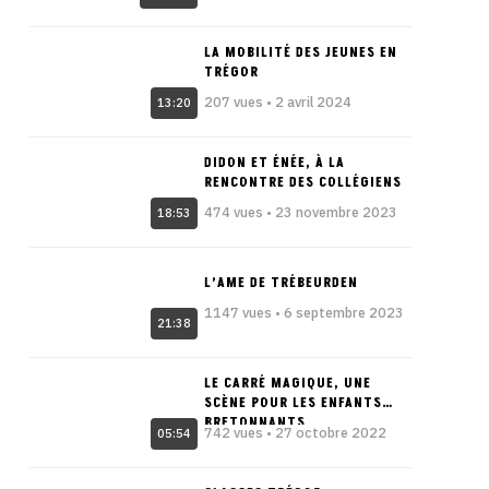
LA MOBILITÉ DES JEUNES EN
TRÉGOR
207 vues • 2 avril 2024
13:20
DIDON ET ÉNÉE, À LA
RENCONTRE DES COLLÉGIENS
474 vues • 23 novembre 2023
18:53
L’AME DE TRÉBEURDEN
1147 vues • 6 septembre 2023
21:38
LE CARRÉ MAGIQUE, UNE
SCÈNE POUR LES ENFANTS
BRETONNANTS
742 vues • 27 octobre 2022
05:54