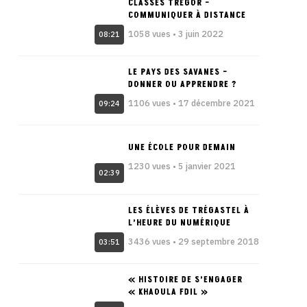
CLASSES TRÉGOR –
COMMUNIQUER À DISTANCE
1058 vues • 3 juin 2022
08:21
LE PAYS DES SAVANES –
DONNER OU APPRENDRE ?
1106 vues • 17 décembre 2021
09:24
UNE ÉCOLE POUR DEMAIN
1230 vues • 5 janvier 2021
02:39
LES ÉLÈVES DE TRÉGASTEL À
L’HEURE DU NUMÉRIQUE
3436 vues • 29 septembre 2018
03:51
« HISTOIRE DE S’ENGAGER
« KHAOULA FDIL »