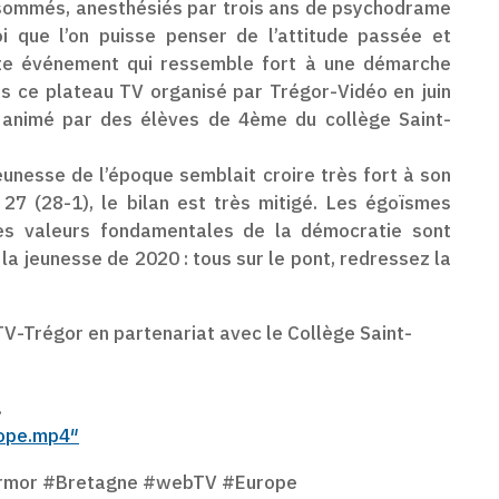
sommés, anesthésiés par trois ans de psychodrame
i que l’on puisse penser de l’attitude passée et
iste événement qui ressemble fort à une démarche
s ce plateau TV organisé par Trégor-Vidéo en juin
t animé par des élèves de 4ème du collège Saint-
unesse de l’époque semblait croire très fort à son
27 (28-1), le bilan est très mitigé. Les égoïsmes
es valeurs fondamentales de la démocratie sont
la jeunesse de 2020 : tous sur le pont, redressez la
TV-Trégor en partenariat avec le Collège Saint-
.
rope.mp4″
dArmor #Bretagne #webTV #Europe