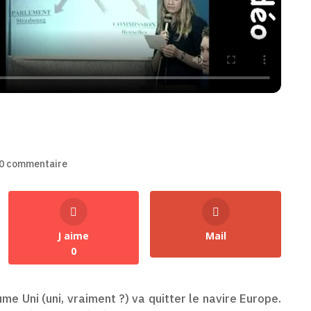
0 commentaire
J aime
Mail
0
e Uni (uni, vraiment ?) va quitter le navire Europe.