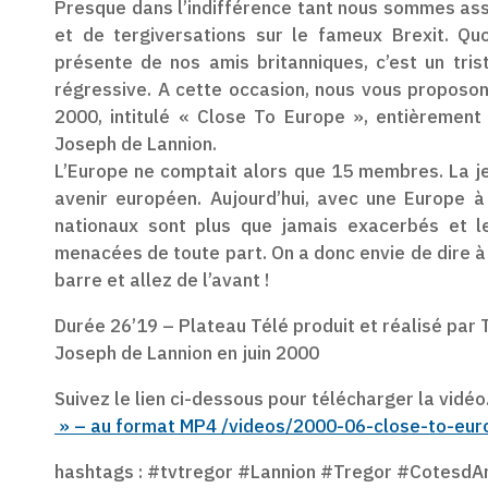
Presque dans l’indifférence tant nous sommes as
et de tergiversations sur le fameux Brexit. Quo
présente de nos amis britanniques, c’est un tr
régressive. A cette occasion, nous vous proposon
2000, intitulé « Close To Europe », entièremen
Joseph de Lannion.
L’Europe ne comptait alors que 15 membres. La je
avenir européen. Aujourd’hui, avec une Europe à 
nationaux sont plus que jamais exacerbés et l
menacées de toute part. On a donc envie de dire à 
barre et allez de l’avant !
Durée 26’19 – Plateau Télé produit et réalisé par 
Joseph de Lannion en juin 2000
Suivez le lien ci-dessous pour télécharger la vidéo
» – au format MP4 /videos/2000-06-close-to-eu
hashtags : #tvtregor #Lannion #Tregor #Cotes