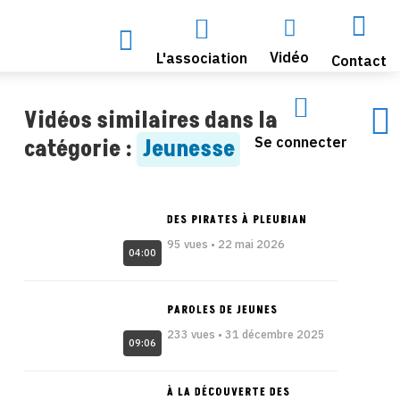




Vidéo
L'association
Contact


Vidéos similaires dans la
Se connecter
catégorie :
Jeunesse
DES PIRATES À PLEUBIAN
95 vues • 22 mai 2026
04:00
PAROLES DE JEUNES
233 vues • 31 décembre 2025
09:06
À LA DÉCOUVERTE DES