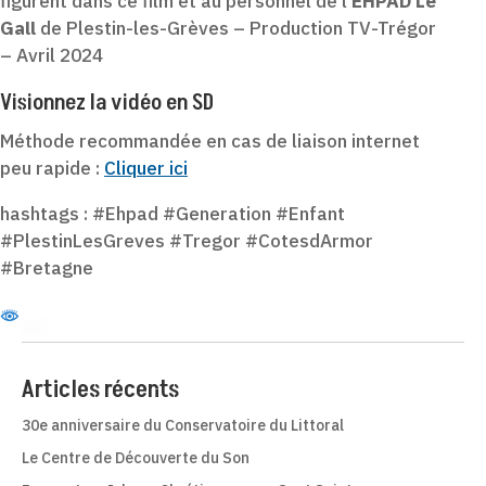
figurent dans ce film et au personnel de l’
EHPAD Le
Gall
de Plestin-les-Grèves – Production TV-Trégor
– Avril 2024
Visionnez la vidéo en SD
Méthode recommandée en cas de liaison internet
peu rapide :
Cliquer ici
hashtags : #Ehpad #Generation #Enfant
#PlestinLesGreves #Tregor #CotesdArmor
#Bretagne
Articles récents
30e anniversaire du Conservatoire du Littoral
Le Centre de Découverte du Son