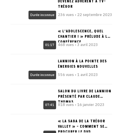
DEVENEZ ADHÉRENT À TV-
TRÉGOR
236 vues • 22 septembre 2023
Durée inconnue
« L’ADOLESCENCE, QUEL
CHANTIER ! » PRÉLUDE À LA
CONFÉRENCE
468 vues • 3 avril 2023
01:17
LANNION À LA POINTE DES
ÉNERGIES NOUVELLES
556 vues • 1 avril 2023
Durée inconnue
SALON DU LIVRE DE LANNION
PRÉSENTÉ PAR CLAUDE
THOMAS
818 vues • 16 janvier 2023
07:41
« LA SAGA DE LA TRÉGOR
VALLEY » – COMMENT SE
PROCURER LE DVD