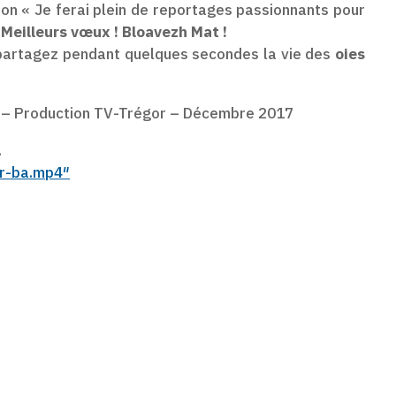
ion
« Je ferai plein de reportages passionnants pour
.
Meilleurs vœux ! Bloavezh Mat !
 partagez pendant quelques secondes la vie des
oies
r – Production TV-Trégor – Décembre 2017
.
ar-ba.mp4″