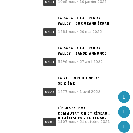
1068 vues • 10 janvier 2023
02:14
LA SAGA DE LA TRÉGOR
VALLEY – SUR GRAND ÉCRAN
1281 vues • 20 mai 2022
02:14
LA SAGA DE LA TRÉGOR
VALLEY – BANDE-ANNONCE
5496 vues • 27 avril 2022
02:14
LA VICTOIRE DU NEUF-
SEIZIÈME
1277 vues • 1 avril 2022
00:28
L‘ÉCOSYSTÈME
COMMUTATION ET RÉSEAUX
NUMÉRIQUES – LA BANDE-
1507 vues • 21 octobre 2021
00:51
ANNONCE