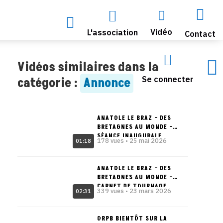




Vidéo
L'association
Contact


Vidéos similaires dans la
Se connecter
catégorie :
Annonce
ANATOLE LE BRAZ – DES
BRETAGNES AU MONDE –
SÉANCE INAUGURALE
178 vues • 25 mai 2026
01:18
ANATOLE LE BRAZ – DES
BRETAGNES AU MONDE –
CARNET DE TOURNAGE
339 vues • 23 mars 2026
02:31
ORPB BIENTÔT SUR LA