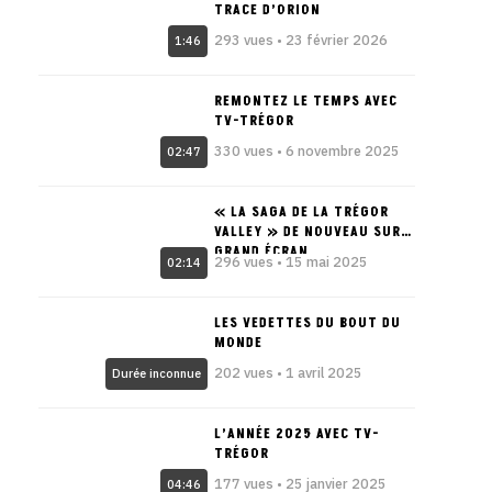
TRACE D’ORION
293 vues • 23 février 2026
1:46
REMONTEZ LE TEMPS AVEC
TV-TRÉGOR
330 vues • 6 novembre 2025
02:47
« LA SAGA DE LA TRÉGOR
VALLEY » DE NOUVEAU SUR
GRAND ÉCRAN
296 vues • 15 mai 2025
02:14
LES VEDETTES DU BOUT DU
MONDE
202 vues • 1 avril 2025
Durée inconnue
L’ANNÉE 2025 AVEC TV-
TRÉGOR
177 vues • 25 janvier 2025
04:46