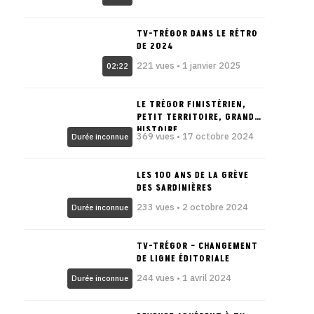
TV-TRÉGOR DANS LE RÉTRO
DE 2024
221 vues • 1 janvier 2025
02:22
LE TRÉGOR FINISTÉRIEN,
PETIT TERRITOIRE, GRANDE
HISTOIRE
369 vues • 17 octobre 2024
Durée inconnue
LES 100 ANS DE LA GRÈVE
DES SARDINIÈRES
233 vues • 2 octobre 2024
Durée inconnue
TV-TRÉGOR – CHANGEMENT
DE LIGNE ÉDITORIALE
244 vues • 1 avril 2024
Durée inconnue