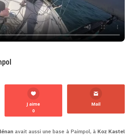
mpol
J aime
Mail
0
Glénan
avait aussi une base à Paimpol, à
Koz Kastel