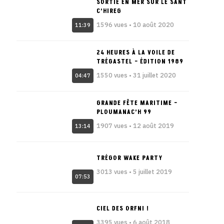
SORTIE EN MER SUR LE SANT
C’HIREG
1596 vues • 10 août 2020
11:39
24 HEURES À LA VOILE DE
TRÉGASTEL – ÉDITION 1989
1550 vues • 31 juillet 2020
04:47
GRANDE FÊTE MARITIME –
PLOUMANAC’H 99
1907 vues • 12 août 2019
13:14
TRÉGOR WAKE PARTY
3013 vues • 5 juillet 2019
07:53
CIEL DES ORFNI !
3395 vues • 6 août 2018