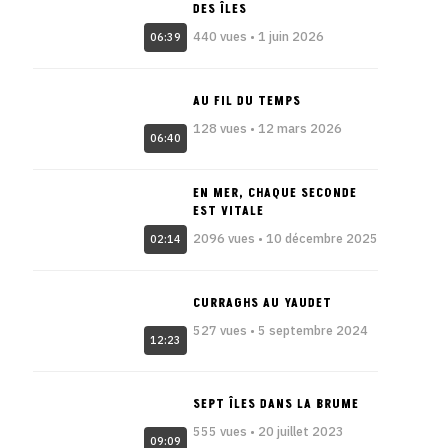
DES ÎLES
440 vues • 1 juin 2026
06:39
AU FIL DU TEMPS
128 vues • 12 mars 2026
06:40
EN MER, CHAQUE SECONDE
EST VITALE
2096 vues • 10 décembre 2025
02:14
CURRAGHS AU YAUDET
527 vues • 5 septembre 2024
12:23
SEPT ÎLES DANS LA BRUME
555 vues • 20 juillet 2023
09:09