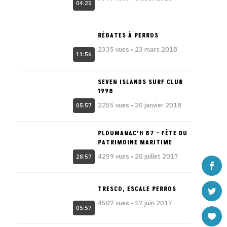
04:25
RÉGATES À PERROS
2335 vues • 23 mars 2018
11:56
SEVEN ISLANDS SURF CLUB
1998
2255 vues • 20 janvier 2018
05:57
PLOUMANAC’H 87 – FÊTE DU
PATRIMOINE MARITIME
4259 vues • 20 juillet 2017
28:57
TRESCO, ESCALE PERROS
4507 vues • 17 juin 2017
05:57