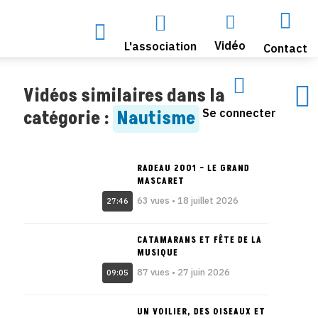




Vidéo
L'association
Contact


Vidéos similaires dans la
Se connecter
catégorie :
Nautisme
RADEAU 2001 – LE GRAND
MASCARET
63 vues • 18 juillet 2026
27:46
CATAMARANS ET FÊTE DE LA
MUSIQUE
87 vues • 27 juin 2026
09:05
UN VOILIER, DES OISEAUX ET