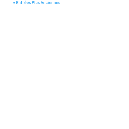
« Entrées Plus Anciennes
La Web TV de l'ouest des Cotes d'Armor
SkinWeb Kornog Aodou an Arvor