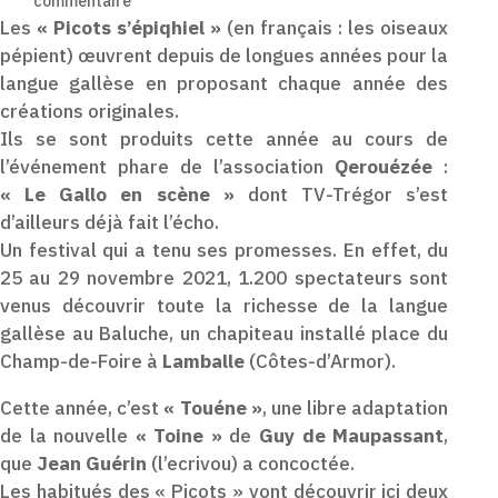
commentaire
Les
« Picots s’épiqhiel »
(en français : les oiseaux
pépient) œuvrent depuis de longues années pour la
langue gallèse en proposant chaque année des
créations originales.
Ils se sont produits cette année au cours de
l’événement phare de l’association
Qerouézée
:
« Le Gallo en scène »
dont TV-Trégor s’est
d’ailleurs déjà fait l’écho.
Un festival qui a tenu ses promesses. En effet, du
25 au 29 novembre 2021, 1.200 spectateurs sont
venus découvrir toute la richesse de la langue
gallèse au Baluche, un chapiteau installé place du
Champ-de-Foire à
Lamballe
(Côtes-d’Armor).
Cette année, c’est
« Touéne »
, une libre adaptation
de la nouvelle
« Toine »
de
Guy de Maupassant
,
que
Jean Guérin
(l’ecrivou) a concoctée.
Les habitués des « Picots » vont découvrir ici deux