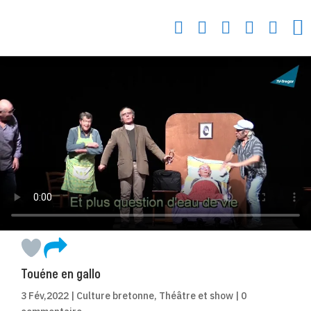






Touéne en gallo
3 Fév,2022
|
Culture bretonne
,
Théâtre et show
|
0