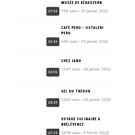
MUSÉE DE KÉRAUZERN
788 vues • 23 janvier 2023
07:54
CAFÉ PERU – OSTALERI
PERU
680 vues • 19 janvier 2023
03:43
CHEZ JANO
2347 vues • 28 janvier 2022
04:55
SEL DU TRÉGOR
1260 vues • 24 janvier 2020
08:29
VOYAGE CULINAIRE À
BRÉLÉVENEZ
2678 vues • 9 février 2018
07:39