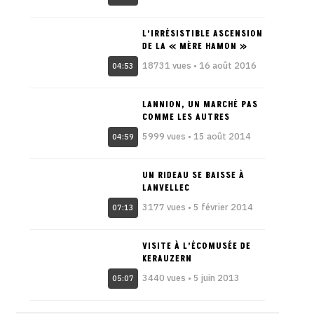
L’IRRÉSISTIBLE ASCENSION
DE LA « MÈRE HAMON »
18731 vues • 16 août 2016
04:53
LANNION, UN MARCHÉ PAS
COMME LES AUTRES
5999 vues • 15 août 2014
04:59
UN RIDEAU SE BAISSE À
LANVELLEC
3177 vues • 5 février 2014
07:13
VISITE À L’ÉCOMUSÉE DE
KERAUZERN
3440 vues • 5 juin 2013
05:07