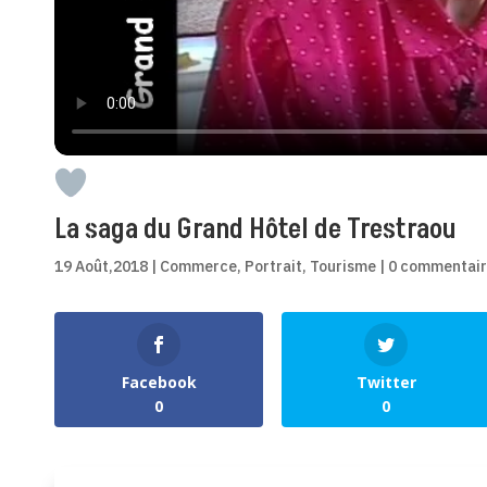
La saga du Grand Hôtel de Trestraou
19 Août,2018
|
Commerce
,
Portrait
,
Tourisme
|
0 commentai
0
Shares
Facebook
Twitter
0
0