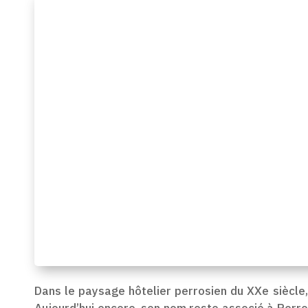
Dans le paysage hôtelier perrosien du XXe siècle
Aujourd’hui encore, son nom reste associé à Perros