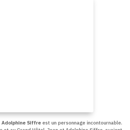
,
Adolphine Siffre
est un personnage incontournable.
 et au Grand Hôtel. Jean et Adolphine Siffre, avaient