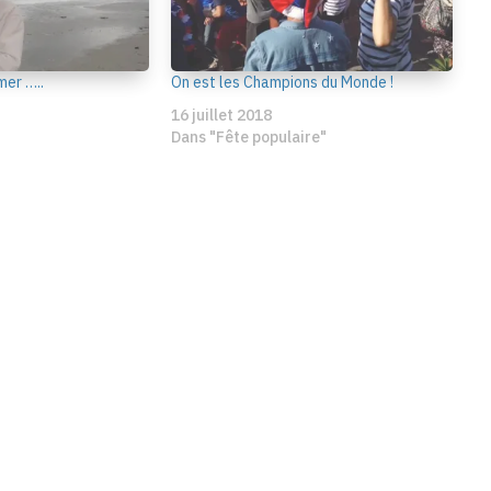
er …..
On est les Champions du Monde !
16 juillet 2018
Dans "Fête populaire"