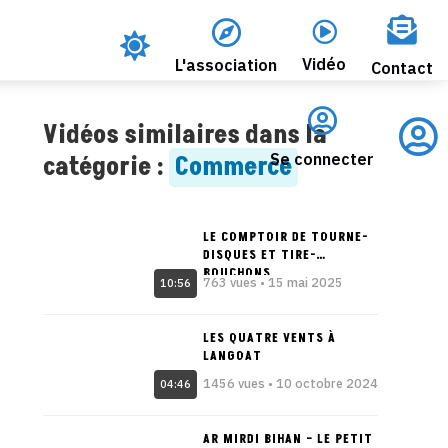




Vidéo
L'association
Contact


Vidéos similaires dans la
Se connecter
catégorie :
Commerce
LE COMPTOIR DE TOURNE-
DISQUES ET TIRE-
BOUCHONS
763 vues • 15 mai 2025
10:56
LES QUATRE VENTS À
LANGOAT
1456 vues • 10 octobre 2024
04:46
AR MIRDI BIHAN – LE PETIT