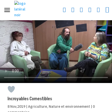
a






Incroyables Comestibles
8 Nov,2019
|
Agriculture
,
Nature et environnement
|
0