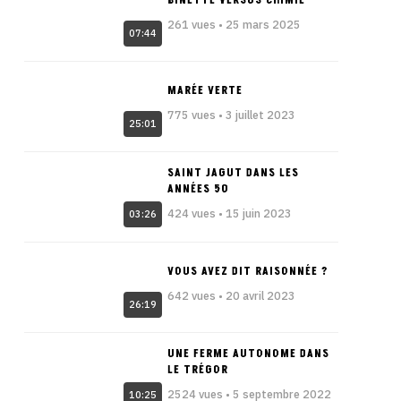
BINETTE VERSUS CHIMIE
261 vues • 25 mars 2025
07:44
MARÉE VERTE
775 vues • 3 juillet 2023
25:01
SAINT JAGUT DANS LES
ANNÉES 50
424 vues • 15 juin 2023
03:26
VOUS AVEZ DIT RAISONNÉE ?
642 vues • 20 avril 2023
26:19
UNE FERME AUTONOME DANS
LE TRÉGOR
2524 vues • 5 septembre 2022
10:25