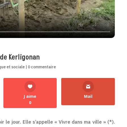
 de Kerligonan
que et sociale
|
0 commentaire
J aime
Mail
0
 le jour. Elle s’appelle « Vivre dans ma ville » (*).