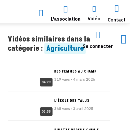




Vidéo
L'association
Contact


Vidéos similaires dans la
Se connecter
catégorie :
Agriculture
DES FEMMES AU CHAMP
319 vues • 4 mars 2026
04:29
L’ÉCOLE DES TALUS
368 vues • 3 avril 2025
03:58