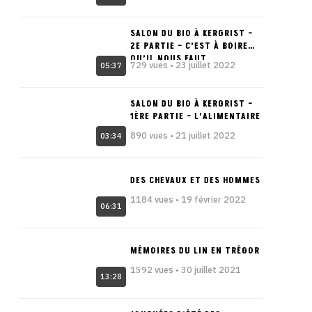
SALON DU BIO À KERGRIST –
2E PARTIE – C’EST À BOIRE
QU’IL NOUS FAUT
729 vues • 23 juillet 2022
05:37
SALON DU BIO À KERGRIST –
1ÈRE PARTIE – L’ALIMENTAIRE
890 vues • 21 juillet 2022
03:34
DES CHEVAUX ET DES HOMMES
1184 vues • 19 février 2022
06:31
MÉMOIRES DU LIN EN TRÉGOR
1592 vues • 30 juillet 2021
13:28