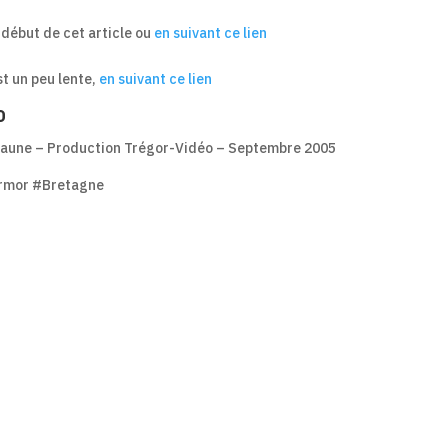
u début de cet article ou
en suivant ce lien
est un peu lente,
en suivant ce lien
o
méaune – Production Trégor-Vidéo – Septembre 2005
Armor #Bretagne