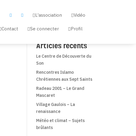
L'association
Vidéo


a


Contact
Se connecter
Profil



Articles récents
Le Centre de Découverte du
Son
Rencontres Islamo
Chrétiennes aux Sept Saints
Radeau 2001 – Le Grand
Mascaret
Village Gaulois – La
renaissance
Météo et climat – Sujets
brûlants