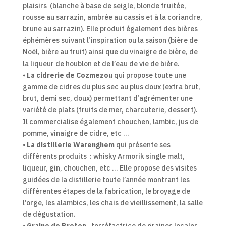
plaisirs (blanche à base de seigle, blonde fruitée,
rousse au sarrazin, ambrée au cassis et à la coriandre,
brune au sarrazin). Elle produit également des bières
éphémères suivant l’inspiration ou la saison (bière de
Noël, bière au fruit) ainsi que du vinaigre de bière, de
la liqueur de houblon et de l’eau de vie de bière.
⦁
La cidrerie de Cozmezou
qui propose toute une
gamme de cidres du plus sec au plus doux (extra brut,
brut, demi sec, doux) permettant d’agrémenter une
variété de plats (fruits de mer, charcuterie, dessert).
Il commercialise également chouchen, lambic, jus de
pomme, vinaigre de cidre, etc …
⦁
La distillerie Warenghem
qui présente ses
différents produits : whisky Armorik single malt,
liqueur, gin, chouchen, etc … Elle propose des visites
guidées de la distillerie toute l’année montrant les
différentes étapes de la fabrication, le broyage de
l’orge, les alambics, les chais de vieillissement, la salle
de dégustation.
⦁
Graine de Breton
, torréfactrice de graines locales,