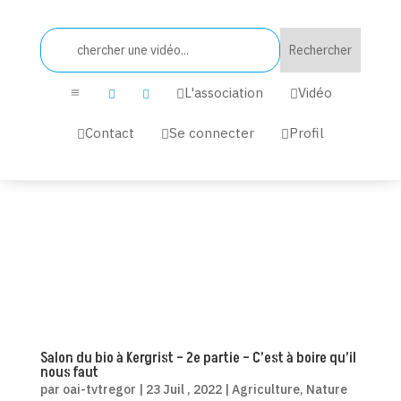
L'association
Vidéo


a


Contact
Se connecter
Profil



Salon du bio à Kergrist – 2e partie – C’est à boire qu’il
nous faut
par
oai-tvtregor
|
23 Juil , 2022
|
Agriculture
,
Nature