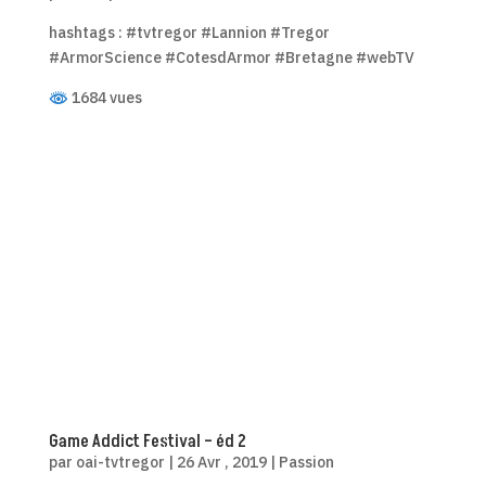
hashtags : #tvtregor #Lannion #Tregor
#ArmorScience #CotesdArmor #Bretagne #webTV
1684 vues
Game Addict Festival – éd 2
par
oai-tvtregor
|
26 Avr , 2019
|
Passion