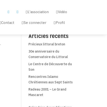
L'association
Vidéo


a


Contact
Se connecter
Profil



Articles récents
Précieux littoral breton
r
30e anniversaire du
Conservatoire du Littoral
Le Centre de Découverte du
Son
Rencontres Islamo
Chrétiennes aux Sept Saints
Radeau 2001 – Le Grand
Mascaret