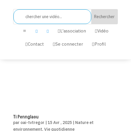
L'association
Vidéo


a


Contact
Se connecter
Profil



Ti Pennglaou
par
oai-tvtregor
|
15 Avr , 2025
|
Nature et
environnement
,
Vie quotidienne