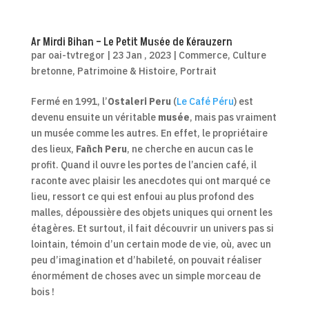
Ar Mirdi Bihan – Le Petit Musée de Kérauzern
par
oai-tvtregor
|
23 Jan , 2023
|
Commerce
,
Culture
bretonne
,
Patrimoine & Histoire
,
Portrait
Fermé en 1991, l’
Ostaleri Peru
(
Le Café Péru
) est
devenu ensuite un véritable
musée
, mais pas vraiment
un musée comme les autres. En effet, le propriétaire
des lieux,
Fañch Peru
, ne cherche en aucun cas le
profit. Quand il ouvre les portes de l’ancien café, il
raconte avec plaisir les anecdotes qui ont marqué ce
lieu, ressort ce qui est enfoui au plus profond des
malles, dépoussière des objets uniques qui ornent les
étagères. Et surtout, il fait découvrir un univers pas si
lointain, témoin d’un certain mode de vie, où, avec un
peu d’imagination et d’habileté, on pouvait réaliser
énormément de choses avec un simple morceau de
bois !