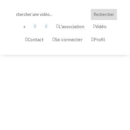
L'association
Vidéo


a


Contact
Se connecter
Profil


