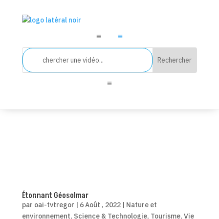
a
a
a
Étonnant Géosolmar
par
oai-tvtregor
|
6 Août , 2022
|
Nature et
environnement
,
Science & Technologie
,
Tourisme
,
Vie