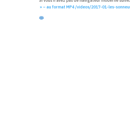
Si vous n’avez pas de navigateur moderne suivez
» – au format MP4 /videos/2017-01-les-sonneu