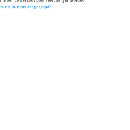
 le lien ci-dessous pour télécharger la vidéo.
rs-de-la-dans-treger.mp4″