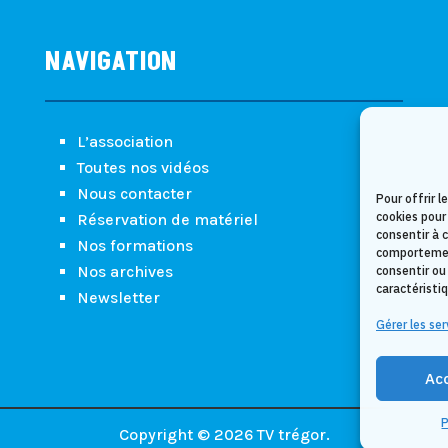
NAVIGATION
L’association
Toutes nos vidéos
Nous contacter
Pour offrir l
cookies pour
Réservation de matériel
consentir à 
Nos formations
comportement
Nos archives
consentir ou
caractéristi
Newsletter
Gérer les ser
Ac
P
Copyright © 2026 TV trégor.