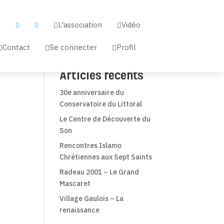
L'association
Vidéo


a


Contact
Se connecter
Profil



Articles récents
30e anniversaire du
Conservatoire du Littoral
Le Centre de Découverte du
Son
Rencontres Islamo
Chrétiennes aux Sept Saints
Radeau 2001 – Le Grand
Mascaret
Village Gaulois – La
renaissance