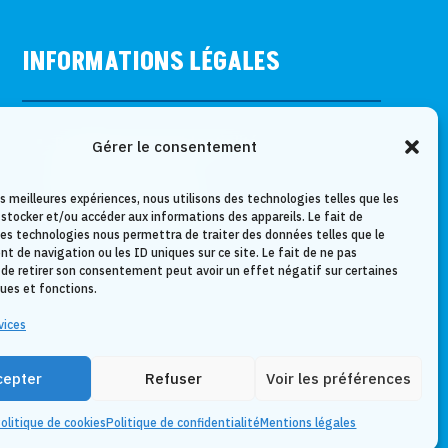
INFORMATIONS LÉGALES
Politique de confidentialité
Gérer le consentement
Mentions légales
Conditions générales
es meilleures expériences, nous utilisons des technologies telles que les
 stocker et/ou accéder aux informations des appareils. Le fait de
Politique de cookies
ces technologies nous permettra de traiter des données telles que le
 de navigation ou les ID uniques sur ce site. Le fait de ne pas
 de retirer son consentement peut avoir un effet négatif sur certaines
ques et fonctions.
vices
cepter
Refuser
Voir les préférences
olitique de cookies
Politique de confidentialité
Mentions légales