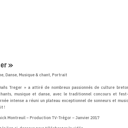
ger »
ne
,
Danse
,
Musique & chant
,
Portrait
Dañs Treger » a attiré de nombreux passionnés de culture breto
 chants, musique et danse, avec le traditionnel concours et fest
rnée intense a réuni un plateau exceptionnel de sonneurs et musi
t !
nnick Montreuil – Production TV-Trégor – Janvier 2017