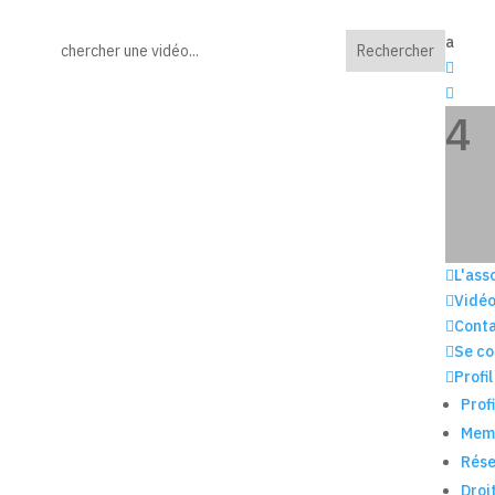
a


4

L'ass

Vidé

Cont

Se co

Profil
Profi
Mem
Rése
Droi