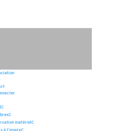
4
U
ociation
o
act
nnecter
l
C
bres
C
rvation matériel
C
ts à l’image
C