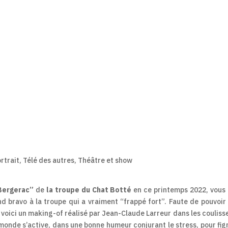
rtrait
,
Télé des autres
,
Théâtre et show
Bergerac”
de
la troupe du Chat Botté
en ce printemps 2022, vous
 bravo à la troupe qui a vraiment “frappé fort”. Faute de pouvoir
, voici un making-of réalisé par Jean-Claude Larreur dans les couliss
e monde s’active, dans une bonne humeur conjurant le stress, pour fig