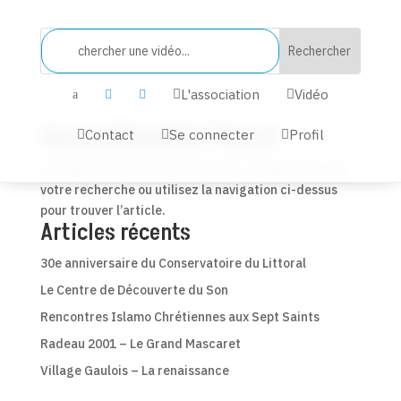
L'association
Vidéo


a


Aucun Résultat Trouvé
Contact
Se connecter
Profil



La page demandée est introuvable. Essayez d’affiner
votre recherche ou utilisez la navigation ci-dessus
pour trouver l’article.
Articles récents
30e anniversaire du Conservatoire du Littoral
Le Centre de Découverte du Son
Rencontres Islamo Chrétiennes aux Sept Saints
Radeau 2001 – Le Grand Mascaret
Village Gaulois – La renaissance