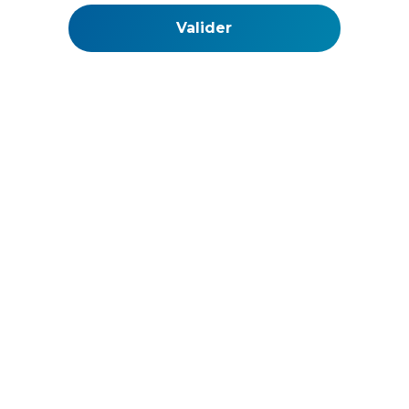
La Web TV de l'ouest des Cotes d'Armor
SkinWeb Kornog Aodou an Arvor