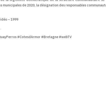
ions municipales de 2020, la désignation des responsables communaut
Vidéo – 1999
.
ntQuayPerros #CotesdArmor #Bretagne #webTV