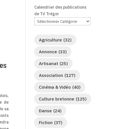
Calendrier des publications
de TV Trégor
Agriculture
(32)
Annonce
(33)
nes
Artisanat
(25)
Association
(127)
Cinéma & Vidéo
(40)
lois,
Culture bretonne
(125)
re de
de sa
Danse
(24)
ponts
endra
Fiction
(37)
 pose