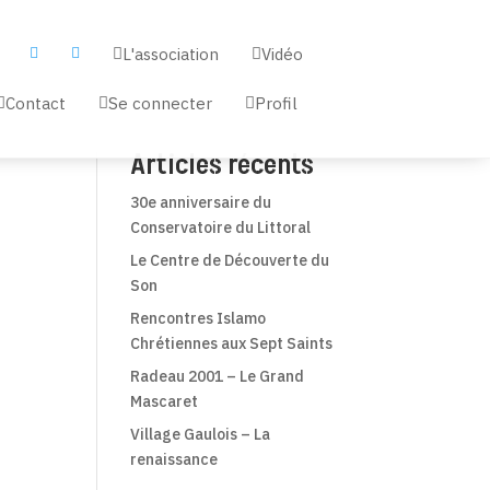
L'association
Vidéo




Contact
Se connecter
Profil



Articles récents
30e anniversaire du
Conservatoire du Littoral
Le Centre de Découverte du
Son
Rencontres Islamo
Chrétiennes aux Sept Saints
Radeau 2001 – Le Grand
Mascaret
Village Gaulois – La
renaissance