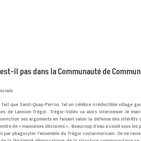
n’est-il pas dans la Communauté de Commu
sociale
fait que Saint-Quay-Perros, tel un célèbre irréductible village gau
s de Lannion-Trégor. Trégor-Vidéo va alors interviewer le mai
onviction ses arguments en faisant valoir la défense des intérêts 
endre de « mauvaises décisions » . Beaucoup d’eau a coulé sous les 
ni par phagocyter l’ensemble du Trégor costarmoricain. On ne revi
n de la légitimité démocratique de la structure communautaire se