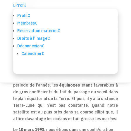
quotidienne

Profil
Profil
C
Quoi de plus fascinant que le
phénomène des marées
Membres
C
? Certes, les bretons de la côte sont habitués à ce va-
Réservation matériel
C
et-vient incessant de la mer, laissant tantôt des
estrans à perte de vue, tantôt, six heures plus tard,
Droits à l’image
C
des paysages envahis par des flots. Mais ce
Déconnexion
C
phénomène ne connaît pas toujours la même
Calendrier
C
amplitude, cela dépend de nombreux facteurs, dont
l’alignement de la
Lune
et du
Soleil
qui, chaque
quinzaine, tirent dans le même sens pour nous offrir
des
“vives eaux”
(grandes marées). Mais joue aussi la
période de l’année, les
équinoxes
étant favorables à
de gros coefficients du fait du passage du soleil dans
le plan équatorial de la Terre. Et puis, il y a la distance
Terre-Lune qui n’est pas constante. Quand notre
satellite est au plus près dans sa course elliptique, il
attire davantage les océans et fait grossir les marées.
Le
10 mars 1993
, nous étions dans une configuration