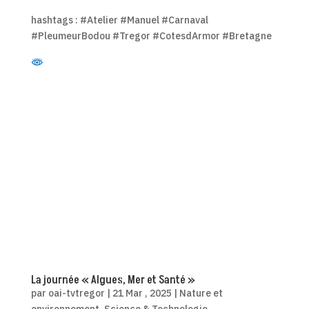
hashtags : #Atelier #Manuel #Carnaval
#PleumeurBodou #Tregor #CotesdArmor #Bretagne
La journée « Algues, Mer et Santé »
par
oai-tvtregor
|
21 Mar , 2025
|
Nature et
environnement
,
Science & Technologie