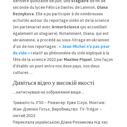
dernière quinzaine de juin, une
stagiaire
de fin de
seconde du lycée Félix Le Dantec de Lannion,
Diana
Reznykova
. Elle a pu participer à de nombreuses
activités autour du reportage vidéo et de la science
(en partenariat avec
ArmorScience
qui accueillait
également un stagiaire). Notamment, Diana, qui est
ukrainienne, a procédé au sous-titrage en ukrainien
d’un de nos reportages :
« Jean-Michel n’a pas peur
du vide »
relatif au phénomène du vide expliqué à la
fête de la science 2022 par
Maxime Piquel
. Une façon
d’établir un pont entre nos deux pays, nos deux
cultures …
Дивіться відео у високій якості
…натиснувши на зображення вище…
Тривалість 3’50 – Режисер: Ерве Сізун, Монтаж:
Жан-Домінік Готьє, Виробництво: TV-Trégor –
лютий 2023
Переклала українською Діана Резникова під час