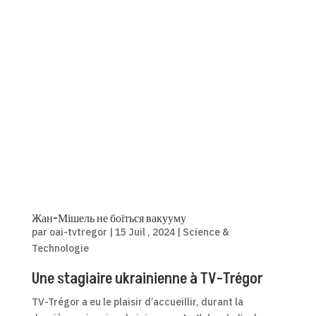
Жан-Мішель не боїться вакууму
par
oai-tvtregor
|
15 Juil , 2024
|
Science &
Technologie
Une stagiaire ukrainienne à TV-Trégor
TV-Trégor a eu le plaisir d’accueillir, durant la