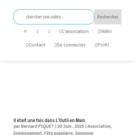
L'association
Vidéo


a


Contact
Se connecter
Profil



Il était une fois dans L’Outil en Main
par
Bernard PIQUET
|
20 Juin , 2025
|
Association
,
Enseignement
,
Fête populaire
,
Jeunesse