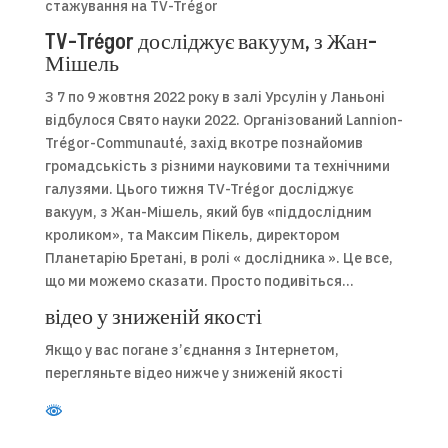
стажування на TV-Trégor
TV-Trégor досліджує вакуум, з Жан-
Мішель
З 7 по 9 жовтня 2022 року в залі Урсулін у Ланьоні
відбулося Свято науки 2022. Організований Lannion-
Trégor-Communauté, захід вкотре познайомив
громадськість з різними науковими та технічними
галузями. Цього тижня TV-Trégor досліджує
вакуум, з Жан-Мішель, який був «піддослідним
кроликом», та Максим Пікель, директором
Планетарію Бретані, в ролі « дослідника ». Це все,
що ми можемо сказати. Просто подивіться…
відео у зниженій якості
Якщо у вас погане з’єднання з Інтернетом,
перегляньте відео нижче у зниженій якості