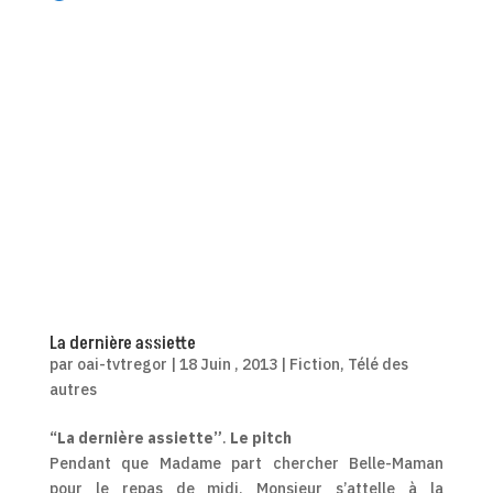
La dernière assiette
par
oai-tvtregor
|
18 Juin , 2013
|
Fiction
,
Télé des
autres
“La dernière assiette”
.
Le pitch
Pendant que Madame part chercher Belle-Maman
pour le repas de midi, Monsieur s’attelle à la