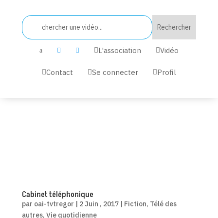
L'association
Vidéo


a


Contact
Se connecter
Profil



Cabinet téléphonique
par
oai-tvtregor
|
2 Juin , 2017
|
Fiction
,
Télé des
autres
,
Vie quotidienne