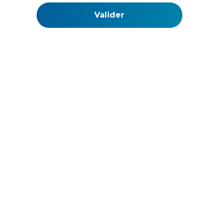
La Web TV de l'ouest des Cotes d'Armor
SkinWeb Kornog Aodou an Arvor