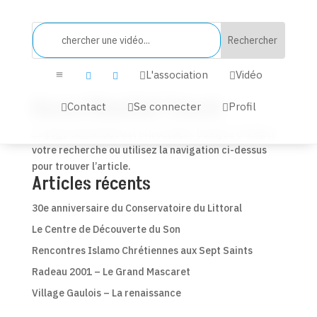
L'association
Vidéo


a


Aucun Résultat Trouvé
Contact
Se connecter
Profil



La page demandée est introuvable. Essayez d’affiner
votre recherche ou utilisez la navigation ci-dessus
pour trouver l’article.
Articles récents
30e anniversaire du Conservatoire du Littoral
Le Centre de Découverte du Son
Rencontres Islamo Chrétiennes aux Sept Saints
Radeau 2001 – Le Grand Mascaret
Village Gaulois – La renaissance