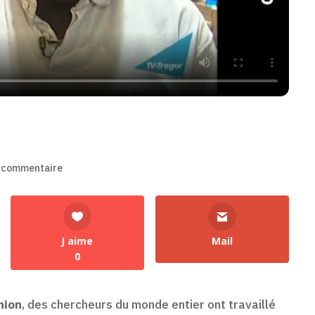
 commentaire
J aime
Mail
0
nion
, des chercheurs du monde entier ont travaillé