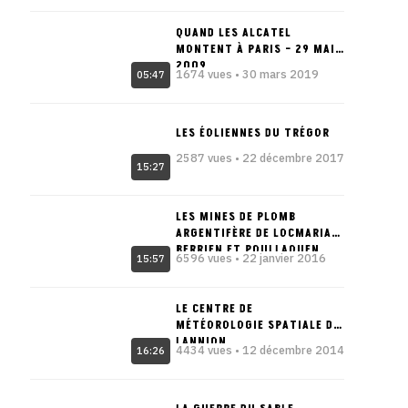
QUAND LES ALCATEL
MONTENT À PARIS – 29 MAI
2009
1674 vues • 30 mars 2019
05:47
LES ÉOLIENNES DU TRÉGOR
2587 vues • 22 décembre 2017
15:27
LES MINES DE PLOMB
ARGENTIFÈRE DE LOCMARIA-
BERRIEN ET POULLAOUEN
6596 vues • 22 janvier 2016
15:57
LE CENTRE DE
MÉTÉOROLOGIE SPATIALE DE
LANNION
4434 vues • 12 décembre 2014
16:26