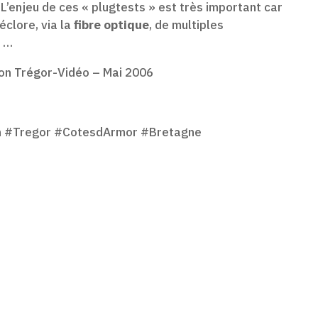
L’enjeu de ces « plugtests » est très important car
éclore, via la
fibre optique
, de multiples
n …
ion Trégor-Vidéo – Mai 2006
on #Tregor #CotesdArmor #Bretagne