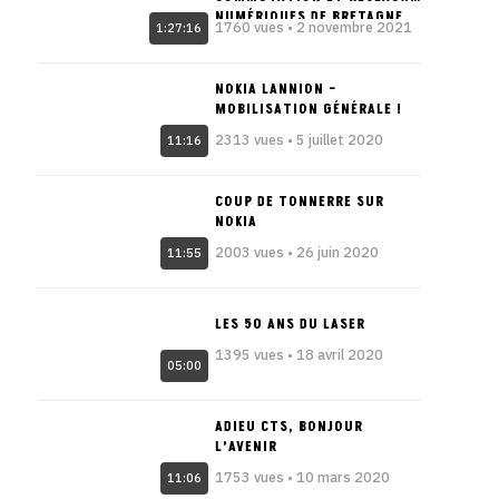
NUMÉRIQUES DE BRETAGNE
1760 vues • 2 novembre 2021
1:27:16
NOKIA LANNION –
MOBILISATION GÉNÉRALE !
2313 vues • 5 juillet 2020
11:16
COUP DE TONNERRE SUR
NOKIA
2003 vues • 26 juin 2020
11:55
LES 50 ANS DU LASER
1395 vues • 18 avril 2020
05:00
ADIEU CTS, BONJOUR
L’AVENIR
1753 vues • 10 mars 2020
11:06