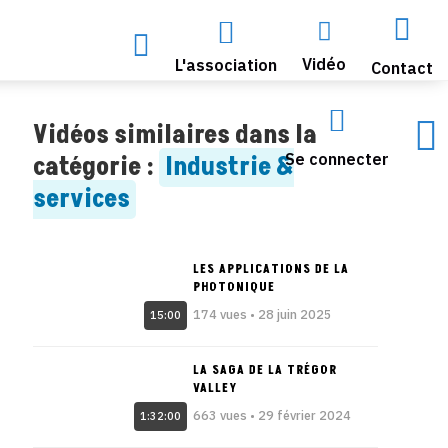




Vidéo
L'association
Contact


Vidéos similaires dans la
Se connecter
catégorie :
Industrie &
services
LES APPLICATIONS DE LA
PHOTONIQUE
174 vues • 28 juin 2025
15:00
LA SAGA DE LA TRÉGOR
VALLEY
663 vues • 29 février 2024
1:32:00