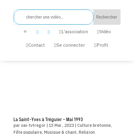
L'association
Vidéo


a


Contact
Se connecter
Profil



La Saint-Yves à Tréguier – Mai 1993
par
oai-tvtregor
|
15 Mai , 2023
|
Culture bretonne
,
Fête populaire
,
Musique & chant
,
Religion