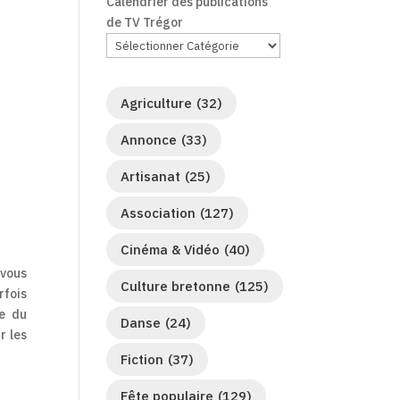
Calendrier des publications
de TV Trégor
Agriculture
(32)
Annonce
(33)
Artisanat
(25)
Association
(127)
Cinéma & Vidéo
(40)
-vous
Culture bretonne
(125)
rfois
te du
Danse
(24)
r les
Fiction
(37)
Fête populaire
(129)