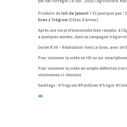
par
oai-tvtregor
|
8 Juil , 2016
|
Agriculture
,
Nat
Produire du
lait de jument
? Et pourquoi pas ! C
Even
à
Trégrom
(Côtes d’Armor).
Après une vie professionnelle bien remplie, à l’âge
a quelques années, dans la campagne trégorrois
Durée 8’34 – Réalisation Yves Le Goas, avec de
Pour visionner la vidéo en HD ou sur smartphon
Pour visionner la vidéo en simple définition (rec
visionneuse ci-dessous
hashtags : #Tregrom #PontEven #Tregor #Cot