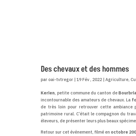
Des chevaux et des hommes
par
oai-tvtregor
|
19 Fév , 2022
|
Agriculture
,
Cu
Kerien
, petite commune du canton de
Bourbria
incontournable des amateurs de chevaux. La
f
de très loin pour retrouver cette ambiance p
patrimoine rural. C’était le compagnon du trava
éleveurs, de présenter leurs plus beaux spécime
Retour sur cet événement, filmé en
octobre 20