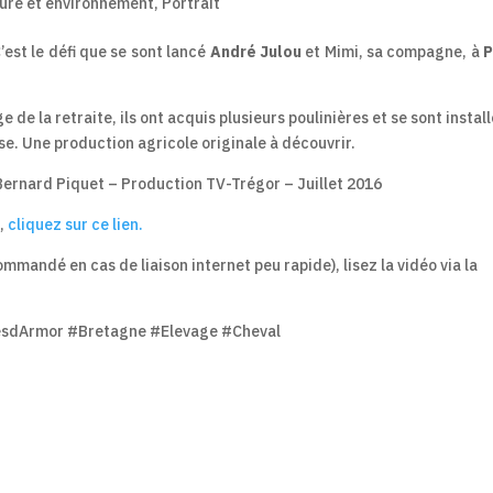
ure et environnement
,
Portrait
’est le défi que se sont lancé
André Julou
et Mimi, sa compagne, à
P
 de la retraite, ils ont acquis plusieurs poulinières et se sont installé
e. Une production agricole originale à découvrir.
 Bernard Piquet – Production TV-Trégor – Juillet 2016
e,
cliquez sur ce lien.
ommandé en cas de liaison internet peu rapide), lisez la vidéo via la
esdArmor #Bretagne #Elevage #Cheval