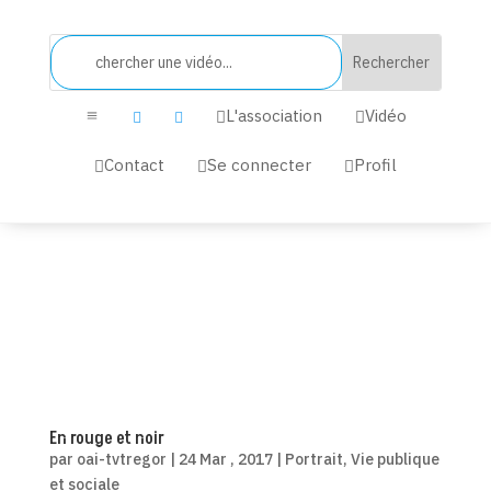
L'association
Vidéo


a


Contact
Se connecter
Profil



En rouge et noir
par
oai-tvtregor
|
24 Mar , 2017
|
Portrait
,
Vie publique
et sociale