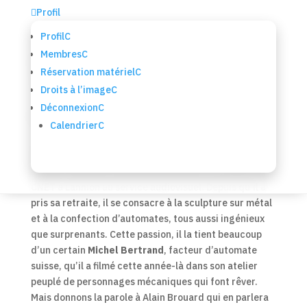

Profil
Profil
C
Membres
C
Le Facteur d’imaginaire
Réservation matériel
C
par
Jean-Dominique GAUTHIER
|
4 Mai , 2026
|
Artisanat
,
Portrait
,
Télé des autres
Droits à l’image
C
Déconnexion
C
L’origine d’une passion
Calendrier
C
TV-Trégor a le plaisir de publier
« Le Facteur
d’imaginaire »
, film réalisé en 1981 par
Alain Brouard
,
lequel a effectué une bonne partie de sa carrière au
CNET à Lannion au service audiovisuel. Depuis qu’il a
pris sa retraite, il se consacre à la sculpture sur métal
et à la confection d’automates, tous aussi ingénieux
que surprenants. Cette passion, il la tient beaucoup
d’un certain
Michel Bertrand
, facteur d’automate
suisse, qu’il a filmé cette année-là dans son atelier
peuplé de personnages mécaniques qui font rêver.
Mais donnons la parole à Alain Brouard qui en parlera