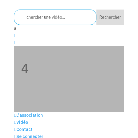
a


4
4
U

L'association

Vidéo

Contact

Se connecter