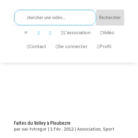
L'association
Vidéo


a


Contact
Se connecter
Profil



Faites du Volley à Ploubezre
par
oai-tvtregor
|
1 Fév , 2012
|
Association
,
Sport