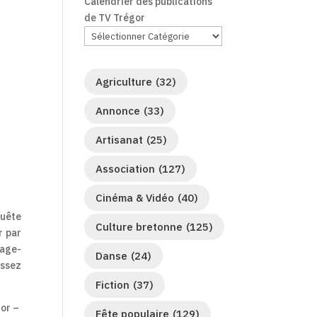
Calendrier des publications
de TV Trégor
Agriculture
(32)
Annonce
(33)
Artisanat
(25)
Association
(127)
Cinéma & Vidéo
(40)
quête
Culture bretonne
(125)
r par
mage-
Danse
(24)
issez
Fiction
(37)
or –
Fête populaire
(129)