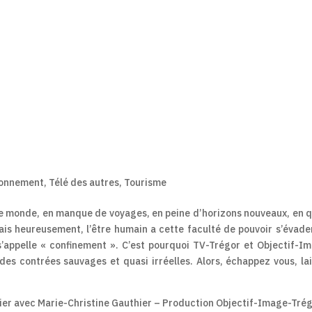
ronnement
,
Télé des autres
,
Tourisme
 monde, en manque de voyages, en peine d’horizons nouveaux, en 
ais heureusement, l’être humain a cette faculté de pouvoir s’évade
 s’appelle « confinement ». C’est pourquoi TV-Trégor et Objectif-I
 des contrées sauvages et quasi irréelles. Alors, échappez vous, la
ier avec Marie-Christine Gauthier – Production Objectif-Image-Trég