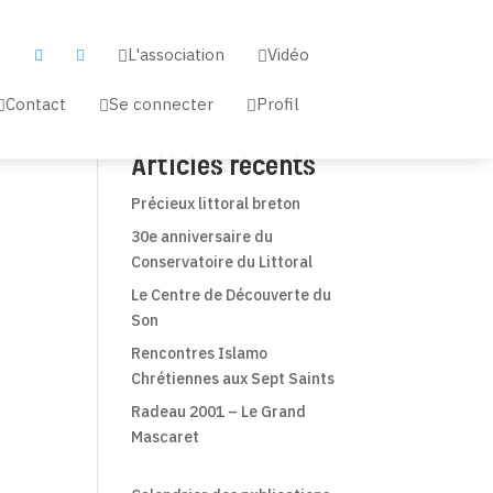
L'association
Vidéo


a


Contact
Se connecter
Profil



Articles récents
Précieux littoral breton
30e anniversaire du
Conservatoire du Littoral
Le Centre de Découverte du
Son
Rencontres Islamo
Chrétiennes aux Sept Saints
Radeau 2001 – Le Grand
Mascaret