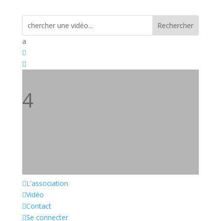
a


4
4

L'association

Vidéo

Contact

Se connecter