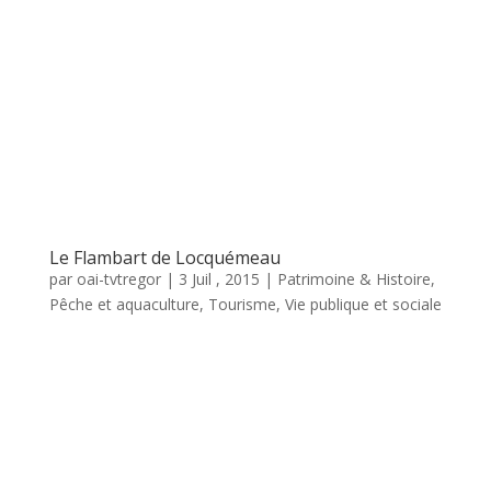
Le Flambart de Locquémeau
par
oai-tvtregor
|
3 Juil , 2015
|
Patrimoine & Histoire
,
Pêche et aquaculture
,
Tourisme
,
Vie publique et sociale