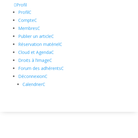

Profil
Profil
C
Compte
C
Membres
C
Publier un article
C
Réservation matériel
C
Cloud et Agenda
C
Droits à l’image
C
Forum des adhérents
C
Déconnexion
C
Calendrier
C