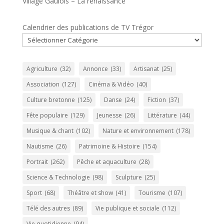
Village Gaulois – La renaissance
Calendrier des publications de TV Trégor
Agriculture
(32)
Annonce
(33)
Artisanat
(25)
Association
(127)
Cinéma & Vidéo
(40)
Culture bretonne
(125)
Danse
(24)
Fiction
(37)
Fête populaire
(129)
Jeunesse
(26)
Littérature
(44)
Musique & chant
(102)
Nature et environnement
(178)
Nautisme
(26)
Patrimoine & Histoire
(154)
Portrait
(262)
Pêche et aquaculture
(28)
Science & Technologie
(98)
Sculpture
(25)
Sport
(68)
Théâtre et show
(41)
Tourisme
(107)
Télé des autres
(89)
Vie publique et sociale
(112)
Vie quotidienne
(94)