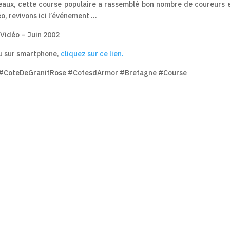
iveaux, cette course populaire a rassemblé bon nombre de coureurs 
o, revivons ici l’événement …
-Vidéo – Juin 2002
 ou sur smartphone,
cliquez sur ce lien.
 #CoteDeGranitRose #CotesdArmor #Bretagne #Course