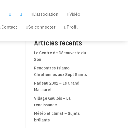
L'association
Vidéo


a


Contact
Se connecter
Profil



Articles récents
Le Centre de Découverte du
Son
Rencontres Islamo
Chrétiennes aux Sept Saints
Radeau 2001 – Le Grand
Mascaret
Village Gaulois – La
renaissance
Météo et climat – Sujets
brûlants