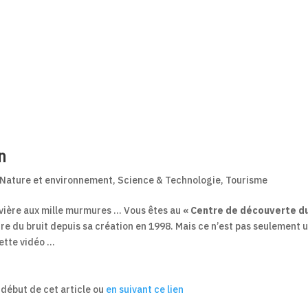
n
Nature et environnement
,
Science & Technologie
,
Tourisme
rivière aux mille murmures … Vous êtes au
« Centre de découverte d
aire du bruit depuis sa création en 1998. Mais ce n’est pas seulement 
cette vidéo …
u début de cet article ou
en suivant ce lien