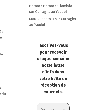
Bernard BernardP-lambda
sur
Curraghs au Yaudet
MARC GEFFROY
sur
Curraghs
au Yaudet
rée
le
Inscrivez-vous
pour recevoir
ité
chaque semaine
notre lettre
d'info dans
votre boîte de
réception de
s
courriels.
e du