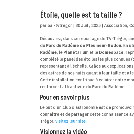
Étoile, quelle est ta taille ?
par
oai-tvtregor
|
30 Juil , 2025
|
Association
,
Co
Découvrez, dans ce reportage de TV-Trégor, une
du
Parc du Radôme de Pleumeur-Bodou
. En u
Radôme
, le
Planétarium
et le
Domespace
, rep
complété le panel des étoiles les plus connues (d
représentant à l’échelle. Grâce aux explication
des astres de nos nuits quant à leur taille et à 
Cette installation contribue à éclairer notre mo
renforcer l’attractivité du Parc du Radôme.
Pour en savoir plus
Le but d’un club d’astronomie est de promouvoir 
connaître et de partager cette connaissance ave
Trégor,
visitez leur site
.
Visionnez la vidéo