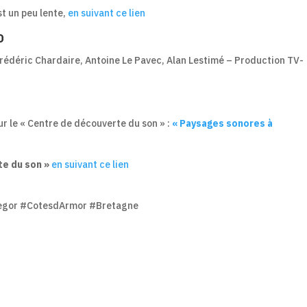
est un peu lente,
en suivant ce lien
o
rédéric Chardaire, Antoine Le Pavec, Alan Lestimé – Production TV-
r le « Centre de découverte du son » :
« Paysages sonores à
te du son »
en suivant ce lien
regor #CotesdArmor #Bretagne