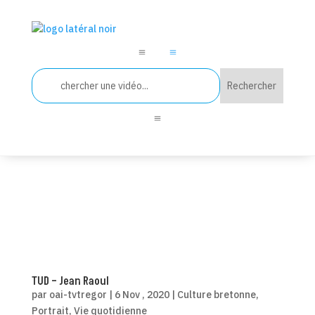
a
a
a
TUD – Jean Raoul
par
oai-tvtregor
|
6 Nov , 2020
|
Culture bretonne
,
Portrait
,
Vie quotidienne