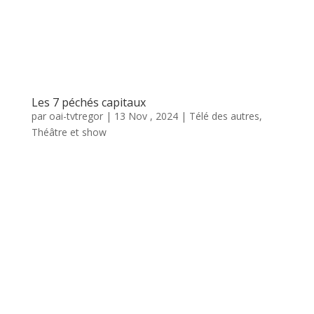
Les 7 péchés capitaux
par
oai-tvtregor
|
13 Nov , 2024
|
Télé des autres
,
Théâtre et show