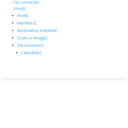

Se connecter

Profil
Profil
C
Membres
C
Réservation matériel
C
Droits à l’image
C
Déconnexion
C
Calendrier
C