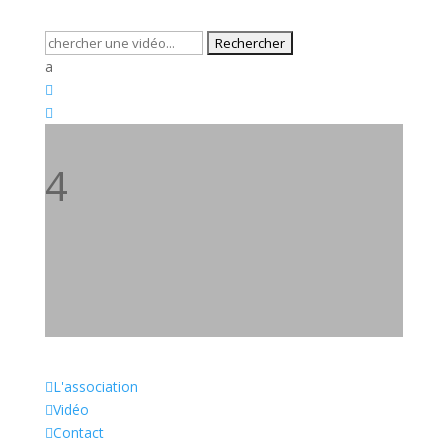
Rechercher
:
a


4
4
Rechercher
U
:

L'association

Vidéo

Contact