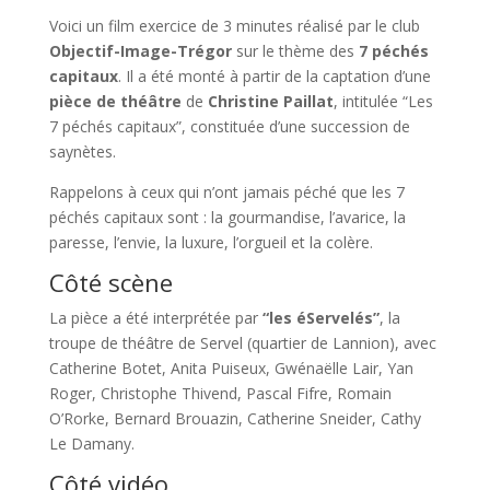
Voici un film exercice de 3 minutes réalisé par le club
Objectif-Image-Trégor
sur le thème des
7 péchés
capitaux
. Il a été monté à partir de la captation d’une
pièce de théâtre
de
Christine Paillat
, intitulée “Les
7 péchés capitaux”, constituée d’une succession de
saynètes.
Rappelons à ceux qui n’ont jamais péché que les 7
péchés capitaux sont : la gourmandise, l’avarice, la
paresse, l’envie, la luxure, l’orgueil et la colère.
Côté scène
La pièce a été interprétée par
“les éServelés”
, la
troupe de théâtre de Servel (quartier de Lannion), avec
Catherine Botet, Anita Puiseux, Gwénaëlle Lair, Yan
Roger, Christophe Thivend, Pascal Fifre, Romain
O’Rorke, Bernard Brouazin, Catherine Sneider, Cathy
Le Damany.
Côté vidéo