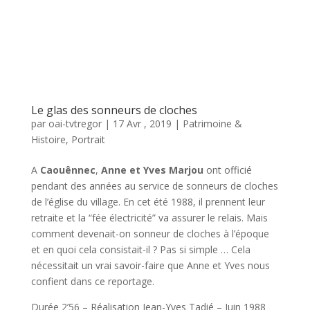
Le glas des sonneurs de cloches
par
oai-tvtregor
|
17 Avr , 2019
|
Patrimoine &
Histoire
,
Portrait
A
Caouênnec
,
Anne et Yves Marjou
ont officié
pendant des années au service de sonneurs de cloches
de l’église du village. En cet été 1988, il prennent leur
retraite et la “fée électricité” va assurer le relais. Mais
comment devenait-on sonneur de cloches à l’époque
et en quoi cela consistait-il ? Pas si simple … Cela
nécessitait un vrai savoir-faire que Anne et Yves nous
confient dans ce reportage.
Durée 2’56 – Réalisation Jean-Yves Tadié – Juin 1988