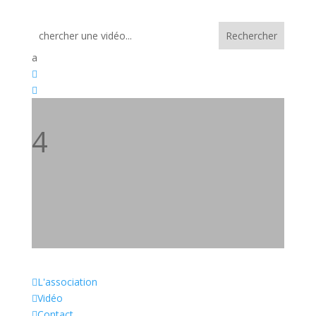
a


4
4
U

L'association

Vidéo

Contact