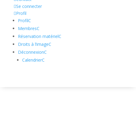

Se connecter

Profil
Profil
C
Membres
C
Réservation matériel
C
Droits à l’image
C
Déconnexion
C
Calendrier
C