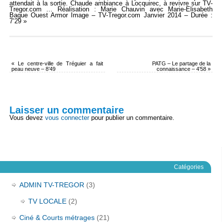
attendait à la sortie. Chaude ambiance à Locquirec, à revivre sur TV-
Tregor.com … Réalisation : Marie Chauvin avec Marie-Elisabeth
Bague Ouest Armor Image – TV-Tregor.com Janvier 2014 – Durée :
7’29 »
«
Le centre-ville de Tréguier a fait
PATG – Le partage de la
peau neuve – 8’49
connaissance – 4’58
»
Laisser un commentaire
Vous devez
vous connecter
pour publier un commentaire.
Catégories
ADMIN TV-TREGOR
(3)
TV LOCALE
(2)
Ciné & Courts métrages
(21)