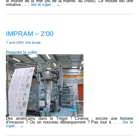
le musée de la mer (ou de la marine, au choix). Ce musée est une
initiative …
…lire le sujet…
→
IMPRAM – 2’00
7 avril 2004
|
Info locale
Regarder la vidéo
Des américains dans le Trégor ! Cinéma : encore une histoire
d’invasion ? Ou un nouveau débarquement ? Pas tout à …
…lire le
sujet…
→